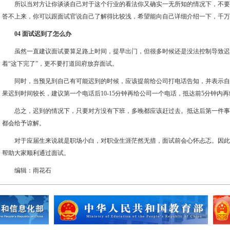
所以当对方让你谈谈自己对于这个行业的看法你又确实一无所知的情况下，不要
答不上来，你可以跟面试官说自己了解得比较浅，希望能向自己详细介绍一下，千万
04 面试迟到了怎么办
虽然一直建议面试要算足路上时间，提早出门，但很多时候还是没法控制导致迟
着“这下完了”，更不要打道回府放弃面试。
同时，当预见到自己有可能迟到的时候，应该提前给公司打电话告知，并表示自
果迟到时间较长，建议第一个电话后10-15分钟再给公司一个电话，抵达前5分钟内
总之，迟到的情况下，只要对方没有下班，多晚都应该赶过去。抵达后第一件事
都会给予谅解。
对于应届生来说就是职场小白，对职业生涯茫然无措，面试前会心怀忐忑。因此
帮助大家顺利通过面试。
编辑：雨花石